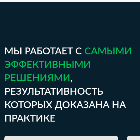
— Универсальные
— Декоративные ак
звукоизолирующие и
панели
вибродемпфирующие маты
— Акустическое на
— Звукоизолирующие панели
— Акустические ди
— Эластичные мембраны и
баффлы и острова
полотна
— Акустические во
— Шумопоглощающие плиты
панели и светильни
— Ленты и комплектующие
— Звукопоглощающ
НАШИ
УСЛУГИ
Решаем любые вопросы, требующие
инженерных акустических компетенций