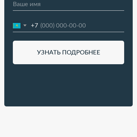
МЫ РАБОТАЕТ С
САМЫМИ
ЭФФЕКТИВНЫМИ
РЕШЕНИЯМИ
,
РЕЗУЛЬТАТИВНОСТЬ
КОТОРЫХ ДОКАЗАНА НА
ПРАКТИКЕ
Материалы для звукоизоляции
Акустические мате
и шумоизоляции
и комплектующие