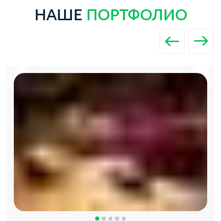
необходимости — делаем отдельный
акустический проект
[ 5 ]
Доставка и монтаж
Работаем по всему Казахстану. Есть
опытные монтажники или пошаговая
инструкция для самостоятельной
установки
[ 6 ]
Техническое сопровождение
Мы остаемся на связи на всех этапах.
Помогаем с согласованием, надзором
и поддержкой других подрядчиков
[ 7 ]