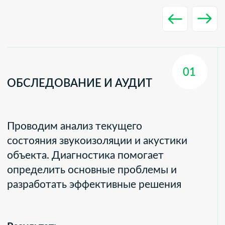
“Нам важно, чтобы каждый человек жил,
работал, отдыхал и творил в условиях
акустической безопасности и комфорта”
- Салтанат Аймагамбетова,
главный инженер и директор ТОО "Yesset"
Мы профессионально занимаемся
вопросами звукоизоляции,
виброизоляции и акустики помещений
зданий и сооружений
Сотрудничаем с организациями,
индивидуальными предпринимателями
и физическими лицами