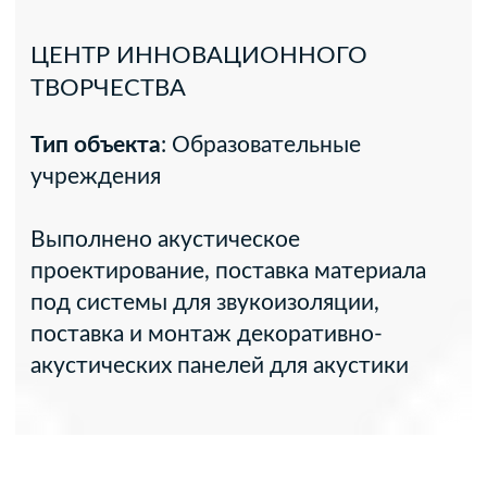
Ваше вознаграждение
Партнёры получают индивидуальные
скидки и комиссионное вознаграждение
за каждый реализованный проект
ОСТАЛИСЬ
ВОПРОСЫ?
Приглашаем в наш офис.
Обсудим ваш проект, покажем материалы
и их свойства в специализированных
шоурумах
г.Алматы, мкр.Таугуль-2, д.37а, оф.13