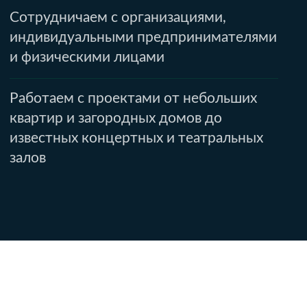
Поддержка с первого проекта
Просто отправьте заявку — и мы
подготовим смету, подберем решения,
проконсультируем и обучим. Всё легко
и на связи
[ 3 ]
Точное решение под
каждый объект
Проводим аудит, замеры и анализ —
чтобы ваши клиенты получили
эффективную и красивую систему
звукоизоляции и акустики
[ 4 ]
Адаптация и проектирование
Учитываем эстетику, толщину, бюджет.
Подбираем «пирог» решений. При